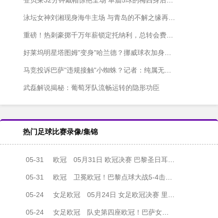
泳坛女神刘湘现身海牛主场 与青岛的不解之缘再添新篇
重磅！热刺豪掷千万年薪锁定托纳利，总转会费或超1亿镑
好莱坞明星塔图姆"变身"哈兰德？挪威球衣加身引爆世界杯看台
马竞投诉巴萨"违规接触"小蜘蛛？记者：纯属无稽之谈
武磊解说揭秘：葡萄牙队流畅运转的隐形功臣
热门足球比赛录像/集锦
05-31
欧冠
05月31日 欧冠决赛 巴黎圣日耳曼vs阿森纳 全场录像
05-31
欧冠
卫冕欧冠！巴黎点球大战5-4击败阿森纳夺冠 加布里埃尔、埃泽失点
05-24
女足欧冠
05月24日 女足欧冠决赛 里昂女足vs巴塞罗那女足 全场录像
05-24
女足欧冠
队史第四座欧冠！巴萨女足4-0里昂女足 帕乔尔萨尔玛均两射一传