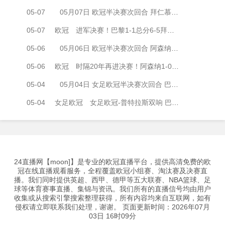
05-07
05月07日 欧冠半决赛次回合 拜仁慕尼黑vs巴黎圣日耳曼 全场录像
05-07
欧冠
进军决赛！巴黎1-1总分6-5拜仁将战阿森纳 登贝莱闪击凯恩破门
05-06
05月06日 欧冠半决赛次回合 阿森纳vs马德里竞技 全场录像
05-06
欧冠
时隔20年再进决赛！阿森纳1-0马竞总比分2-1晋级 萨卡制胜
05-04
05月04日 女足欧冠半决赛次回合 巴塞罗那女足vs拜仁慕尼黑女足 全场录像
05-04
女足欧冠
女足欧冠-普特拉斯双响 巴萨两回合5-3淘汰拜仁晋级决赛
24直播网【moon]】是专业的欧冠直播平台，提供高清免费的欧
冠在线直播观看服务，全程覆盖欧冠小组赛、淘汰赛及决赛直
播。我们同时提供英超、西甲、德甲等五大联赛、NBA篮球、足
球等体育赛事直播、集锦与资讯。我们所有的直播信号均由用户
收集或从搜索引擎搜索整理获得，所有内容均来自互联网，如有
侵权请立即联系我们处理，谢谢。 页面更新时间：2026年07月
03日 16时09分