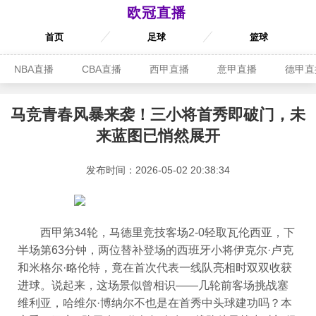
欧冠直播
首页
足球
篮球
NBA直播
CBA直播
西甲直播
意甲直播
德甲直
马竞青春风暴来袭！三小将首秀即破门，未
来蓝图已悄然展开
发布时间：2026-05-02 20:38:34
西甲第34轮，马德里竞技客场2-0轻取瓦伦西亚，下
半场第63分钟，两位替补登场的西班牙小将伊克尔·卢克
和米格尔·略伦特，竟在首次代表一线队亮相时双双收获
进球。说起来，这场景似曾相识——几轮前客场挑战塞
维利亚，哈维尔·博纳尔不也是在首秀中头球建功吗？本