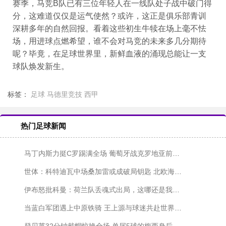
赛季，马竞B队已有三位年轻人在一线队处子战中破门得
分，这难道仅仅是运气使然？或许，这正是俱乐部青训
深耕多年的自然回报。看着这些初生牛犊在场上毫不怯
场，用进球点燃希望，谁不会对马竞的未来多几分期待
呢？毕竟，在足球世界里，新鲜血液的涌现总能让一支
球队焕发新生。
标签：
足球
马德里竞技
西甲
热门足球新闻
马丁内斯力挺C罗踢满全场 葡萄牙战克罗地亚前夕恰逢若塔忌辰
世体：科特迪瓦中场桑加雷或成破局钥匙 北欧海盗需警惕这堵"移动城墙"
伊布怒批科曼：荷兰队丢魂式出局，这哪还是我认识的橙衣军团？
当蓝白军团遇上中原铁骑 王上源与球迷共赴世界杯狂欢夜
登贝莱32分钟戴帽惊艳全场 单届5球的梅西身后藏着多少传奇？