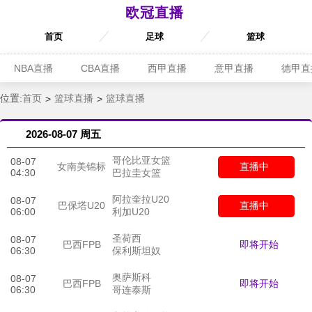
欧冠直播
首页
足球
篮球
NBA直播
CBA直播
西甲直播
意甲直播
德甲直
位置:
首页
篮球直播
篮球直播
2026-08-07 周五
哥伦比亚女篮
08-07
直播中
女南美锦标
04:30
巴拉圭女篮
阿拉奎拉U20
08-07
直播中
巴保塔U20
06:00
利加U20
圣荷西
08-07
即将开始
巴西FPB
06:30
保利斯坦奴
奥萨斯科
08-07
即将开始
巴西FPB
06:30
哥连泰斯