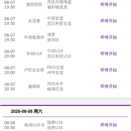
杰拉尔顿海盗
08-07
即将开始
澳西部联
19:30
威利顿老虎
中国女篮
08-07
即将开始
友谊赛
19:30
尼日利亚女篮
满贯
08-07
即将开始
中港银盾杯
19:30
港东区
乍得U18
08-07
即将开始
非锦U18
20:00
尼日利亚U18
REG女篮
08-07
即将开始
卢旺达女联
20:00
APR女篮
河内水牛
08-07
即将开始
越南联
20:30
岘港巨龙
2026-08-08 周六
瑞典U16
08-08
即将开始
欧锦U16 B
00:30
波黑U16