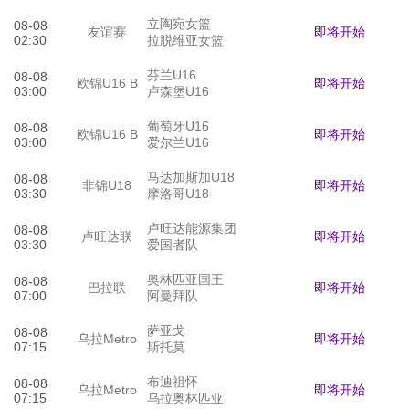
立陶宛女篮
08-08
即将开始
友谊赛
02:30
拉脱维亚女篮
芬兰U16
08-08
即将开始
欧锦U16 B
03:00
卢森堡U16
葡萄牙U16
08-08
即将开始
欧锦U16 B
03:00
爱尔兰U16
马达加斯加U18
08-08
即将开始
非锦U18
03:30
摩洛哥U18
卢旺达能源集团
08-08
即将开始
卢旺达联
03:30
爱国者队
奥林匹亚国王
08-08
即将开始
巴拉联
07:00
阿曼拜队
萨亚戈
08-08
即将开始
乌拉Metro
07:15
斯托莫
布迪祖怀
08-08
即将开始
乌拉Metro
07:15
乌拉奥林匹亚