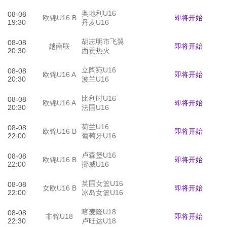
奥地利U16
08-08
即将开始
欧锦U16 B
19:30
丹麦U16
胡志明市飞翼
08-08
即将开始
越南联
20:30
西贡热火
立陶宛U16
08-08
即将开始
欧锦U16 A
20:30
波兰U16
比利时U16
08-08
即将开始
欧锦U16 A
20:30
法国U16
荷兰U16
08-08
即将开始
欧锦U16 B
22:00
葡萄牙U16
卢森堡U16
08-08
即将开始
欧锦U16 B
22:00
挪威U16
英国女篮U16
08-08
即将开始
女欧U16 B
22:00
冰岛女篮U16
喀麦隆U18
08-08
即将开始
非锦U18
22:30
卢旺达U18