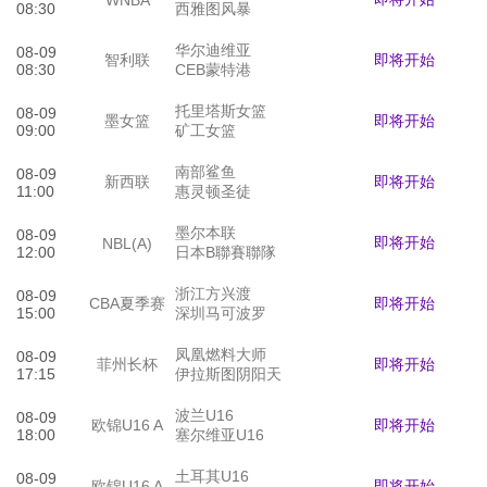
WNBA
08:30
西雅图风暴
华尔迪维亚
08-09
即将开始
智利联
08:30
CEB蒙特港
托里塔斯女篮
08-09
即将开始
墨女篮
09:00
矿工女篮
南部鲨鱼
08-09
即将开始
新西联
11:00
惠灵顿圣徒
墨尔本联
08-09
即将开始
NBL(A)
12:00
日本B聯賽聯隊
浙江方兴渡
08-09
即将开始
CBA夏季赛
15:00
深圳马可波罗
凤凰燃料大师
08-09
即将开始
菲州长杯
17:15
伊拉斯图阴阳天
波兰U16
08-09
即将开始
欧锦U16 A
18:00
塞尔维亚U16
土耳其U16
08-09
即将开始
欧锦U16 A