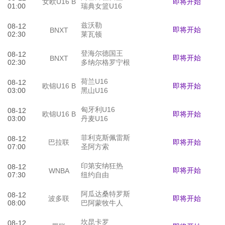
即将开始
女欧U16 B
01:00
瑞典女篮U16
兹沃勒
08-12
即将开始
BNXT
02:30
莱瓦顿
登海尔德国王
08-12
即将开始
BNXT
02:30
多纳尔格罗宁根
荷兰U16
08-12
即将开始
欧锦U16 B
03:00
黑山U16
匈牙利U16
08-12
即将开始
欧锦U16 B
03:00
丹麦U16
菲利克斯佩雷斯
08-12
即将开始
巴拉联
07:00
圣阿方索
印第安纳狂热
08-12
即将开始
WNBA
07:30
纽约自由
阿瓜达桑特罗斯
08-12
即将开始
波多联
08:00
巴阿蒙牧牛人
坎昆卡罗
08-12