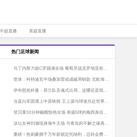
中超直播
英超直播
热门足球新闻
马丁内斯力挺C罗踢满全场 葡萄牙战克罗地亚前夕恰逢若塔忌辰
世体：科特迪瓦中场桑加雷或成破局钥匙 北欧海盗需警惕这堵"移动城墙"
伊布怒批科曼：荷兰队丢魂式出局，这哪还是我认识的橙衣军团？
当蓝白军团遇上中原铁骑 王上源与球迷共赴世界杯狂欢夜
登贝莱32分钟戴帽惊艳全场 单届5球的梅西身后藏着多少传奇？
泳坛女神刘湘现身海牛主场 与青岛的不解之缘再添新篇
重磅！热刺豪掷千万年薪锁定托纳利，总转会费或超1亿镑