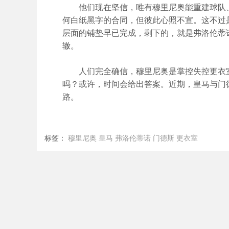
他们现在坚信，唯有穆里尼奥能重建球队、
何白纸黑字的合同，但彼此心照不宣。这不过
层面的铺垫早已完成，剩下的，就是弗洛伦蒂
辙。
人们完全确信，穆里尼奥是掌控失控更衣室
吗？或许，时间会给出答案。近期，皇马与门
路。
标签：
穆里尼奥
皇马
弗洛伦蒂诺
门德斯
更衣室