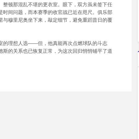
整顿那混乱不堪的更衣室。眼下，双方虽未签下任
是时间问题，而本赛季的收官战已近在咫尺。俱乐部
诺与穆里尼奥坐下来，敲定细节，避免重蹈昔日的覆
的理想人选——但，他真能再次点燃球队的斗志
德斯的关系也已恢复正常，为这次回归悄悄铺平了道