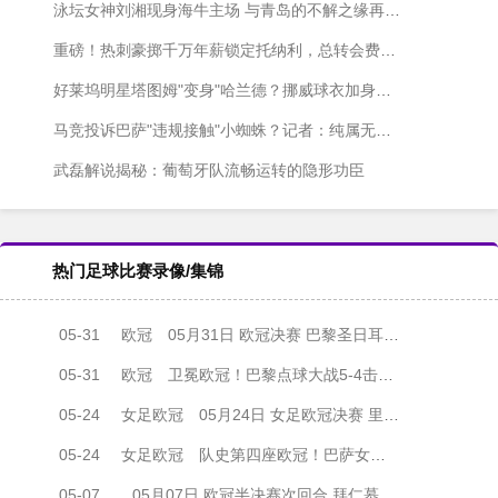
泳坛女神刘湘现身海牛主场 与青岛的不解之缘再添新篇
重磅！热刺豪掷千万年薪锁定托纳利，总转会费或超1亿镑
好莱坞明星塔图姆"变身"哈兰德？挪威球衣加身引爆世界杯看台
马竞投诉巴萨"违规接触"小蜘蛛？记者：纯属无稽之谈
武磊解说揭秘：葡萄牙队流畅运转的隐形功臣
热门足球比赛录像/集锦
05-31
欧冠
05月31日 欧冠决赛 巴黎圣日耳曼vs阿森纳 全场录像
05-31
欧冠
卫冕欧冠！巴黎点球大战5-4击败阿森纳夺冠 加布里埃尔、埃泽失点
05-24
女足欧冠
05月24日 女足欧冠决赛 里昂女足vs巴塞罗那女足 全场录像
05-24
女足欧冠
队史第四座欧冠！巴萨女足4-0里昂女足 帕乔尔萨尔玛均两射一传
05-07
05月07日 欧冠半决赛次回合 拜仁慕尼黑vs巴黎圣日耳曼 全场录像