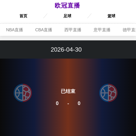
欧冠直播
首页
足球
篮球
NBA直播
CBA直播
西甲直播
意甲直播
德甲直
2026-04-30
已结束
0
-
0