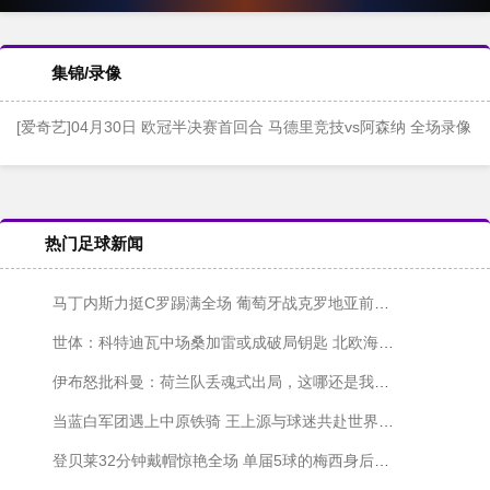
集锦/录像
[爱奇艺]04月30日 欧冠半决赛首回合 马德里竞技vs阿森纳 全场录像
热门足球新闻
马丁内斯力挺C罗踢满全场 葡萄牙战克罗地亚前夕恰逢若塔忌辰
世体：科特迪瓦中场桑加雷或成破局钥匙 北欧海盗需警惕这堵"移动城墙"
伊布怒批科曼：荷兰队丢魂式出局，这哪还是我认识的橙衣军团？
当蓝白军团遇上中原铁骑 王上源与球迷共赴世界杯狂欢夜
登贝莱32分钟戴帽惊艳全场 单届5球的梅西身后藏着多少传奇？