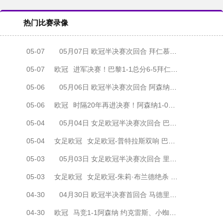
热门比赛录像
05-07
05月07日 欧冠半决赛次回合 拜仁慕尼黑vs巴黎圣日耳曼 全场录像
05-07
欧冠
进军决赛！巴黎1-1总分6-5拜仁将战阿森纳 登贝莱闪击凯恩破门
05-06
05月06日 欧冠半决赛次回合 阿森纳vs马德里竞技 全场录像
05-06
欧冠
时隔20年再进决赛！阿森纳1-0马竞总比分2-1晋级 萨卡制胜
05-04
05月04日 女足欧冠半决赛次回合 巴塞罗那女足vs拜仁慕尼黑女足 全场录像
05-04
女足欧冠
女足欧冠-普特拉斯双响 巴萨两回合5-3淘汰拜仁晋级决赛
05-03
05月03日 女足欧冠半决赛次回合 里昂女足vs阿森纳女足 全场录像
05-03
女足欧冠
女足欧冠-朱莉·布兰德绝杀 里昂女足两回合4-3淘汰阿森纳进决赛
04-30
04月30日 欧冠半决赛首回合 马德里竞技vs阿森纳 全场录像
04-30
欧冠
马竞1-1阿森纳 约克雷斯、小蜘蛛均点射 埃泽点球被取消