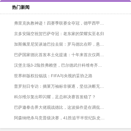
热门新闻
弗里克执教神迹！四赛季联赛全夺冠，德甲西甲各两冠
京多安隔空祝贺巴萨夺冠：老东家的荣耀实至名归
加斯佩里尼笑谈迪巴拉去留：罗马德比在即，悬念仍在发酵
巴萨国家德比首发本土化提速：十年来首次仅两名外援出战
汉堡主场3-2险胜弗赖堡，巴尔德武什科维奇齐发威
世界杯版权拉锯战：FIFA与央视的妥协之路
普罗别日专访：摘莱万袖标非驱逐，坚信决断无愧于心
科尔维尔复出即闪耀，足总杯决赛首发稳了？
巴萨邀拳击界大佬观战德比，这波操作是在调侃皇马内斗吗？
阿森纳绝杀马竞晋级决赛，41胜追平半世纪队史纪录！