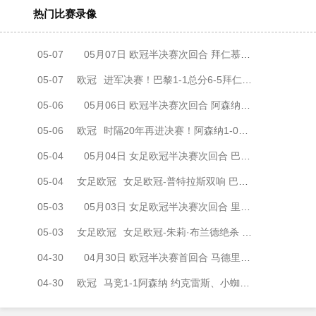
热门比赛录像
05-07
05月07日 欧冠半决赛次回合 拜仁慕尼黑vs巴黎圣日耳曼 全场录像
05-07
欧冠
进军决赛！巴黎1-1总分6-5拜仁将战阿森纳 登贝莱闪击凯恩破门
05-06
05月06日 欧冠半决赛次回合 阿森纳vs马德里竞技 全场录像
05-06
欧冠
时隔20年再进决赛！阿森纳1-0马竞总比分2-1晋级 萨卡制胜
05-04
05月04日 女足欧冠半决赛次回合 巴塞罗那女足vs拜仁慕尼黑女足 全场录像
05-04
女足欧冠
女足欧冠-普特拉斯双响 巴萨两回合5-3淘汰拜仁晋级决赛
05-03
05月03日 女足欧冠半决赛次回合 里昂女足vs阿森纳女足 全场录像
05-03
女足欧冠
女足欧冠-朱莉·布兰德绝杀 里昂女足两回合4-3淘汰阿森纳进决赛
04-30
04月30日 欧冠半决赛首回合 马德里竞技vs阿森纳 全场录像
04-30
欧冠
马竞1-1阿森纳 约克雷斯、小蜘蛛均点射 埃泽点球被取消