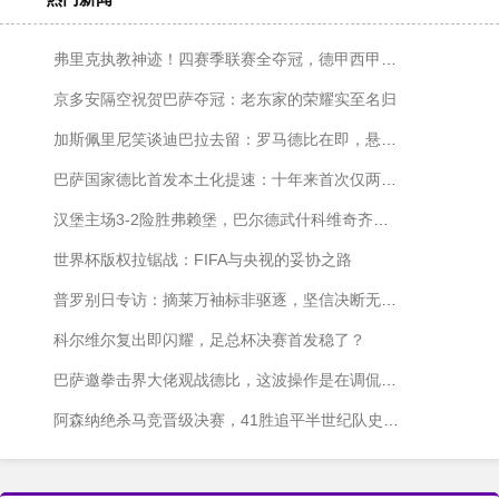
弗里克执教神迹！四赛季联赛全夺冠，德甲西甲各两冠
京多安隔空祝贺巴萨夺冠：老东家的荣耀实至名归
加斯佩里尼笑谈迪巴拉去留：罗马德比在即，悬念仍在发酵
巴萨国家德比首发本土化提速：十年来首次仅两名外援出战
汉堡主场3-2险胜弗赖堡，巴尔德武什科维奇齐发威
世界杯版权拉锯战：FIFA与央视的妥协之路
普罗别日专访：摘莱万袖标非驱逐，坚信决断无愧于心
科尔维尔复出即闪耀，足总杯决赛首发稳了？
巴萨邀拳击界大佬观战德比，这波操作是在调侃皇马内斗吗？
阿森纳绝杀马竞晋级决赛，41胜追平半世纪队史纪录！