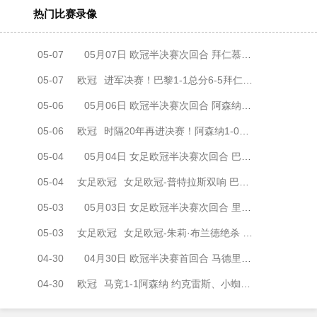
热门比赛录像
05-07
05月07日 欧冠半决赛次回合 拜仁慕尼黑vs巴黎圣日耳曼 全场录像
05-07
欧冠
进军决赛！巴黎1-1总分6-5拜仁将战阿森纳 登贝莱闪击凯恩破门
05-06
05月06日 欧冠半决赛次回合 阿森纳vs马德里竞技 全场录像
05-06
欧冠
时隔20年再进决赛！阿森纳1-0马竞总比分2-1晋级 萨卡制胜
05-04
05月04日 女足欧冠半决赛次回合 巴塞罗那女足vs拜仁慕尼黑女足 全场录像
05-04
女足欧冠
女足欧冠-普特拉斯双响 巴萨两回合5-3淘汰拜仁晋级决赛
05-03
05月03日 女足欧冠半决赛次回合 里昂女足vs阿森纳女足 全场录像
05-03
女足欧冠
女足欧冠-朱莉·布兰德绝杀 里昂女足两回合4-3淘汰阿森纳进决赛
04-30
04月30日 欧冠半决赛首回合 马德里竞技vs阿森纳 全场录像
04-30
欧冠
马竞1-1阿森纳 约克雷斯、小蜘蛛均点射 埃泽点球被取消