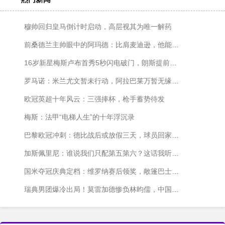
穆帅回归皇马倒计时启动，高层视其为唯一解药
前桑德兰主帅眼中的阿玛德：比肩麦迪逊，他能创造奇迹时刻
16岁新星梅斯卢布首秀5秒闪电破门，朗斯提前锁定欧冠席位
罗马诺：米兰尤文暂未行动，阿拉巴莱万暂无缘意甲，努涅斯或再成焦点
欧冠英超十年风云：三强捧杯，枪手蓄势待发
梅斯：法甲“电梯人生”的十年浮沉录
巴黎欧冠冲刺：德比战后或放假三天，球员回家充电备战决赛
加斯佩里尼：谁说我们只配第五第六？这话我听着就来气
国米夺冠庆典定档：维罗纳赛后领奖，敞篷巴士巡游米兰
瑞典男团爆冷出局！莫雷加德惨负林昀儒，中国台北晋级四强