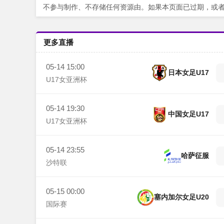
不参与制作、不存储任何资源由。如果本页面已过期，或
更多直播
05-14 15:00
日本女足U17
U17女亚洲杯
05-14 19:30
中国女足U17
U17女亚洲杯
05-14 23:55
哈萨征服
沙特联
05-15 00:00
塞内加尔女足U20
国际赛