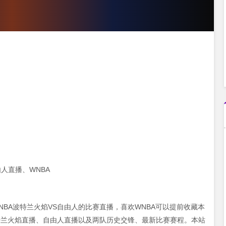
人直播、WNBA
0 WNBA波特兰火焰VS自由人的比赛直播，喜欢WNBA可以提前收藏本
特兰火焰直播、自由人直播以及两队历史交锋、最新比赛赛程。本站