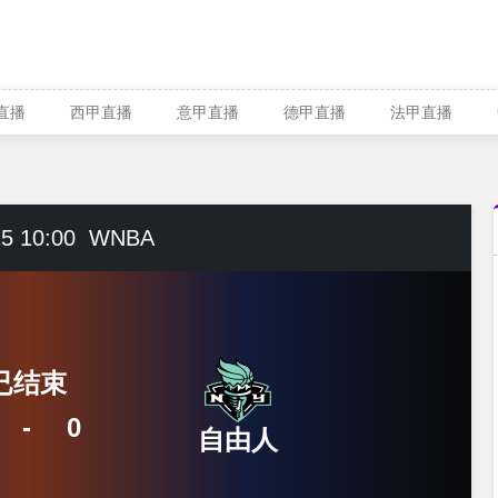
A直播
西甲直播
意甲直播
德甲直播
法甲直播
5 10:00
WNBA
已结束
-
0
自由人