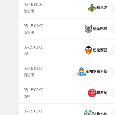
05-15 00:30
特里尔
德篮甲
05-15 01:00
毕尔巴鄂
西篮甲
05-15 01:00
巴伦西亚
西甲
05-15 01:00
圣帕罗布哥斯
西篮甲
05-15 02:00
赫罗纳
西甲
05-15 02:00
达曼协作