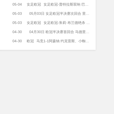
05-04
女足欧冠
女足欧冠-普特拉斯双响 巴萨两回合5-3淘汰拜仁晋级决赛
05-03
05月03日 女足欧冠半决赛次回合 里昂女足vs阿森纳女足 全场录像
05-03
女足欧冠
女足欧冠-朱莉·布兰德绝杀 里昂女足两回合4-3淘汰阿森纳进决赛
04-30
04月30日 欧冠半决赛首回合 马德里竞技vs阿森纳 全场录像
04-30
欧冠
马竞1-1阿森纳 约克雷斯、小蜘蛛均点射 埃泽点球被取消