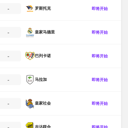
-
罗斯托克
即将开始
-
皇家马德里
即将开始
-
巴列卡诺
即将开始
-
马拉加
即将开始
-
皇家社会
即将开始
-
吉达联合
即将开始