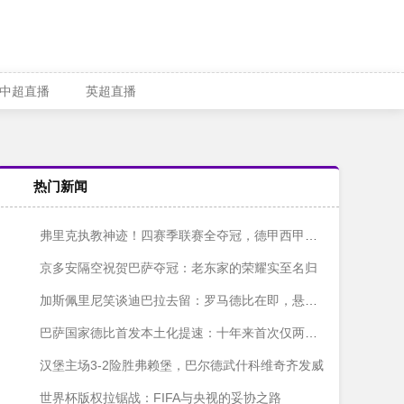
中超直播
英超直播
热门新闻
弗里克执教神迹！四赛季联赛全夺冠，德甲西甲各两冠
京多安隔空祝贺巴萨夺冠：老东家的荣耀实至名归
加斯佩里尼笑谈迪巴拉去留：罗马德比在即，悬念仍在发酵
巴萨国家德比首发本土化提速：十年来首次仅两名外援出战
汉堡主场3-2险胜弗赖堡，巴尔德武什科维奇齐发威
世界杯版权拉锯战：FIFA与央视的妥协之路