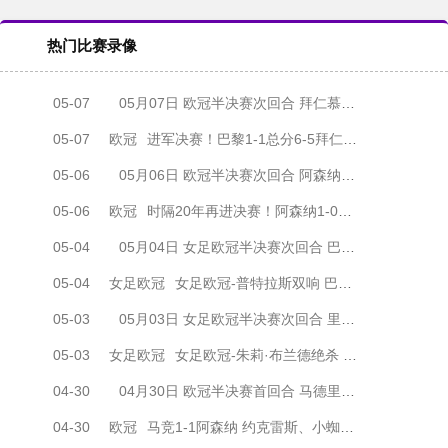
热门比赛录像
05-07
05月07日 欧冠半决赛次回合 拜仁慕尼黑vs巴黎圣日耳曼 全场录像
05-07
欧冠
进军决赛！巴黎1-1总分6-5拜仁将战阿森纳 登贝莱闪击凯恩破门
05-06
05月06日 欧冠半决赛次回合 阿森纳vs马德里竞技 全场录像
05-06
欧冠
时隔20年再进决赛！阿森纳1-0马竞总比分2-1晋级 萨卡制胜
05-04
05月04日 女足欧冠半决赛次回合 巴塞罗那女足vs拜仁慕尼黑女足 全场录像
05-04
女足欧冠
女足欧冠-普特拉斯双响 巴萨两回合5-3淘汰拜仁晋级决赛
05-03
05月03日 女足欧冠半决赛次回合 里昂女足vs阿森纳女足 全场录像
05-03
女足欧冠
女足欧冠-朱莉·布兰德绝杀 里昂女足两回合4-3淘汰阿森纳进决赛
04-30
04月30日 欧冠半决赛首回合 马德里竞技vs阿森纳 全场录像
04-30
欧冠
马竞1-1阿森纳 约克雷斯、小蜘蛛均点射 埃泽点球被取消