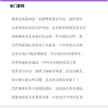
热门新闻
弗里克执教神迹！四赛季联赛全夺冠，德甲西甲各两冠
京多安隔空祝贺巴萨夺冠：老东家的荣耀实至名归
加斯佩里尼笑谈迪巴拉去留：罗马德比在即，悬念仍在发酵
巴萨国家德比首发本土化提速：十年来首次仅两名外援出战
汉堡主场3-2险胜弗赖堡，巴尔德武什科维奇齐发威
世界杯版权拉锯战：FIFA与央视的妥协之路
普罗别日专访：摘莱万袖标非驱逐，坚信决断无愧于心
科尔维尔复出即闪耀，足总杯决赛首发稳了？
巴萨邀拳击界大佬观战德比，这波操作是在调侃皇马内斗吗？
阿森纳绝杀马竞晋级决赛，41胜追平半世纪队史纪录！