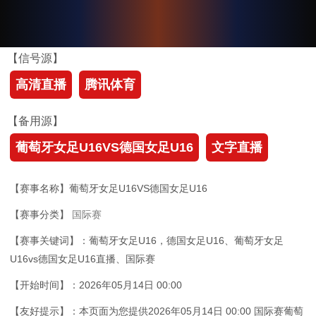
【信号源】
高清直播
腾讯体育
【备用源】
葡萄牙女足U16VS德国女足U16
文字直播
【赛事名称】葡萄牙女足U16VS德国女足U16
【赛事分类】
国际赛
【赛事关键词】：葡萄牙女足U16，德国女足U16、葡萄牙女足
U16vs德国女足U16直播、国际赛
【开始时间】：2026年05月14日 00:00
【友好提示】：本页面为您提供2026年05月14日 00:00 国际赛葡萄