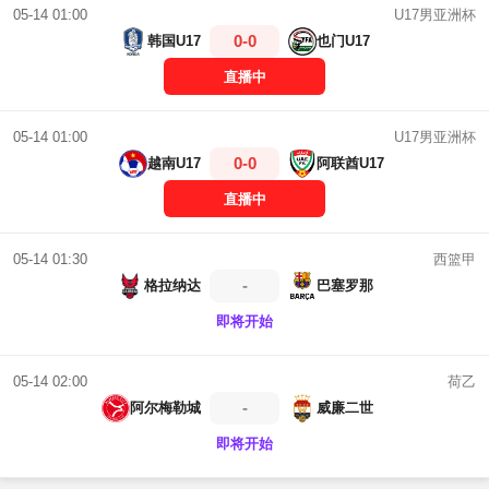
U17男亚洲杯
05-14 01:00
0-0
韩国U17
也门U17
直播中
U17男亚洲杯
05-14 01:00
0-0
越南U17
阿联酋U17
直播中
西篮甲
05-14 01:30
-
格拉纳达
巴塞罗那
即将开始
荷乙
05-14 02:00
-
阿尔梅勒城
威廉二世
即将开始