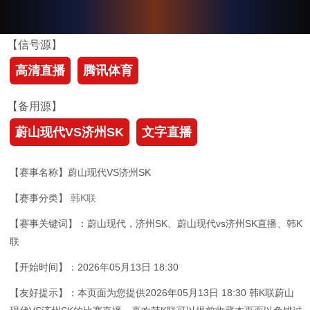
【信号源】
高清直播
腾讯体育
【备用源】
蔚山现代VS济州SK
文字直播
【赛事名称】蔚山现代VS济州SK
【赛事分类】
韩K联
【赛事关键词】：蔚山现代，济州SK、蔚山现代vs济州SK直播、韩K
联
【开始时间】：2026年05月13日 18:30
【友好提示】：本页面为您提供2026年05月13日 18:30 韩K联蔚山