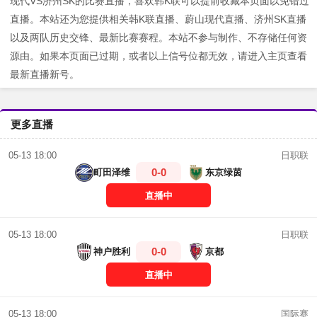
现代VS济州SK的比赛直播，喜欢韩K联可以提前收藏本页面以免错过
直播。本站还为您提供相关韩K联直播、蔚山现代直播、济州SK直播
以及两队历史交锋、最新比赛赛程。本站不参与制作、不存储任何资
源由。如果本页面已过期，或者以上信号位都无效，请进入主页查看
最新直播新号。
更多直播
日职联
05-13 18:00
0-0
町田泽维
东京绿茵
直播中
日职联
05-13 18:00
0-0
神户胜利
京都
直播中
国际赛
05-13 18:00