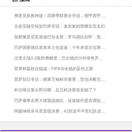
弗里克执教神迹！四赛季联赛全夺冠，德甲西甲各两冠
京多安隔空祝贺巴萨夺冠：老东家的荣耀实至名归
加斯佩里尼笑谈迪巴拉去留：罗马德比在即，悬念仍在发酵
巴萨国家德比首发本土化提速：十年来首次仅两名外援出战
汉堡主场3-2险胜弗赖堡，巴尔德武什科维奇齐发威
世界杯版权拉锯战：FIFA与央视的妥协之路
普罗别日专访：摘莱万袖标非驱逐，坚信决断无愧于心
科尔维尔复出即闪耀，足总杯决赛首发稳了？
巴萨邀拳击界大佬观战德比，这波操作是在调侃皇马内斗吗？
阿森纳绝杀马竞晋级决赛，41胜追平半世纪队史纪录！