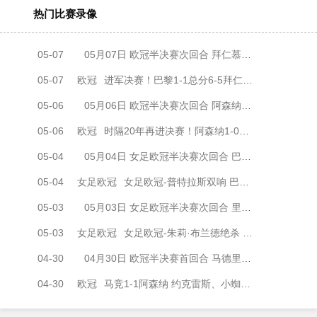
热门比赛录像
05-07
05月07日 欧冠半决赛次回合 拜仁慕尼黑vs巴黎圣日耳曼 全场录像
05-07
欧冠
进军决赛！巴黎1-1总分6-5拜仁将战阿森纳 登贝莱闪击凯恩破门
05-06
05月06日 欧冠半决赛次回合 阿森纳vs马德里竞技 全场录像
05-06
欧冠
时隔20年再进决赛！阿森纳1-0马竞总比分2-1晋级 萨卡制胜
05-04
05月04日 女足欧冠半决赛次回合 巴塞罗那女足vs拜仁慕尼黑女足 全场录像
05-04
女足欧冠
女足欧冠-普特拉斯双响 巴萨两回合5-3淘汰拜仁晋级决赛
05-03
05月03日 女足欧冠半决赛次回合 里昂女足vs阿森纳女足 全场录像
05-03
女足欧冠
女足欧冠-朱莉·布兰德绝杀 里昂女足两回合4-3淘汰阿森纳进决赛
04-30
04月30日 欧冠半决赛首回合 马德里竞技vs阿森纳 全场录像
04-30
欧冠
马竞1-1阿森纳 约克雷斯、小蜘蛛均点射 埃泽点球被取消