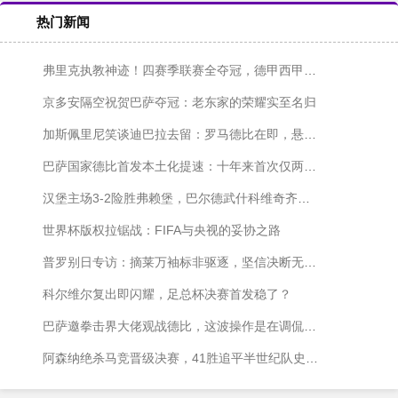
热门新闻
弗里克执教神迹！四赛季联赛全夺冠，德甲西甲各两冠
京多安隔空祝贺巴萨夺冠：老东家的荣耀实至名归
加斯佩里尼笑谈迪巴拉去留：罗马德比在即，悬念仍在发酵
巴萨国家德比首发本土化提速：十年来首次仅两名外援出战
汉堡主场3-2险胜弗赖堡，巴尔德武什科维奇齐发威
世界杯版权拉锯战：FIFA与央视的妥协之路
普罗别日专访：摘莱万袖标非驱逐，坚信决断无愧于心
科尔维尔复出即闪耀，足总杯决赛首发稳了？
巴萨邀拳击界大佬观战德比，这波操作是在调侃皇马内斗吗？
阿森纳绝杀马竞晋级决赛，41胜追平半世纪队史纪录！