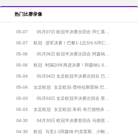
热门比赛录像
05-07
05月07日 欧冠半决赛次回合 拜仁慕尼黑vs巴黎圣日耳曼 全场录像
05-07
欧冠
进军决赛！巴黎1-1总分6-5拜仁将战阿森纳 登贝莱闪击凯恩破门
05-06
05月06日 欧冠半决赛次回合 阿森纳vs马德里竞技 全场录像
05-06
欧冠
时隔20年再进决赛！阿森纳1-0马竞总比分2-1晋级 萨卡制胜
05-04
05月04日 女足欧冠半决赛次回合 巴塞罗那女足vs拜仁慕尼黑女足 全场录像
05-04
女足欧冠
女足欧冠-普特拉斯双响 巴萨两回合5-3淘汰拜仁晋级决赛
05-03
05月03日 女足欧冠半决赛次回合 里昂女足vs阿森纳女足 全场录像
05-03
女足欧冠
女足欧冠-朱莉·布兰德绝杀 里昂女足两回合4-3淘汰阿森纳进决赛
04-30
04月30日 欧冠半决赛首回合 马德里竞技vs阿森纳 全场录像
04-30
欧冠
马竞1-1阿森纳 约克雷斯、小蜘蛛均点射 埃泽点球被取消