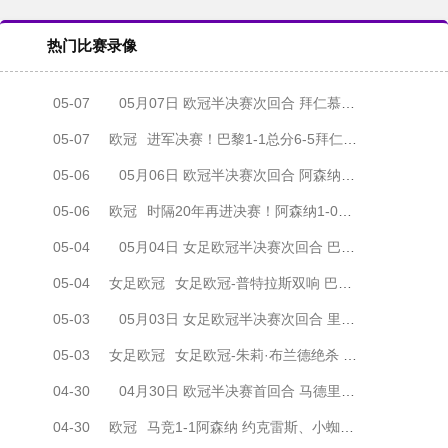
热门比赛录像
05-07
05月07日 欧冠半决赛次回合 拜仁慕尼黑vs巴黎圣日耳曼 全场录像
05-07
欧冠
进军决赛！巴黎1-1总分6-5拜仁将战阿森纳 登贝莱闪击凯恩破门
05-06
05月06日 欧冠半决赛次回合 阿森纳vs马德里竞技 全场录像
05-06
欧冠
时隔20年再进决赛！阿森纳1-0马竞总比分2-1晋级 萨卡制胜
05-04
05月04日 女足欧冠半决赛次回合 巴塞罗那女足vs拜仁慕尼黑女足 全场录像
05-04
女足欧冠
女足欧冠-普特拉斯双响 巴萨两回合5-3淘汰拜仁晋级决赛
05-03
05月03日 女足欧冠半决赛次回合 里昂女足vs阿森纳女足 全场录像
05-03
女足欧冠
女足欧冠-朱莉·布兰德绝杀 里昂女足两回合4-3淘汰阿森纳进决赛
04-30
04月30日 欧冠半决赛首回合 马德里竞技vs阿森纳 全场录像
04-30
欧冠
马竞1-1阿森纳 约克雷斯、小蜘蛛均点射 埃泽点球被取消