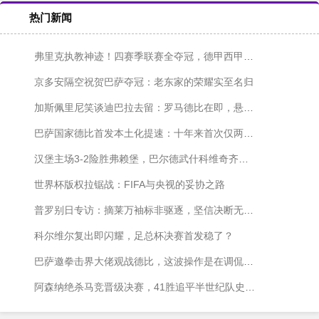
热门新闻
弗里克执教神迹！四赛季联赛全夺冠，德甲西甲各两冠
京多安隔空祝贺巴萨夺冠：老东家的荣耀实至名归
加斯佩里尼笑谈迪巴拉去留：罗马德比在即，悬念仍在发酵
巴萨国家德比首发本土化提速：十年来首次仅两名外援出战
汉堡主场3-2险胜弗赖堡，巴尔德武什科维奇齐发威
世界杯版权拉锯战：FIFA与央视的妥协之路
普罗别日专访：摘莱万袖标非驱逐，坚信决断无愧于心
科尔维尔复出即闪耀，足总杯决赛首发稳了？
巴萨邀拳击界大佬观战德比，这波操作是在调侃皇马内斗吗？
阿森纳绝杀马竞晋级决赛，41胜追平半世纪队史纪录！