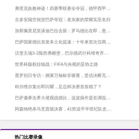
弗里克执教神迹！四赛季联赛全夺冠，德甲西甲各两冠
京多安隔空祝贺巴萨夺冠：老东家的荣耀实至名归
加斯佩里尼笑谈迪巴拉去留：罗马德比在即，悬念仍在发酵
巴萨国家德比首发本土化提速：十年来首次仅两名外援出战
汉堡主场3-2险胜弗赖堡，巴尔德武什科维奇齐发威
世界杯版权拉锯战：FIFA与央视的妥协之路
普罗别日专访：摘莱万袖标非驱逐，坚信决断无愧于心
科尔维尔复出即闪耀，足总杯决赛首发稳了？
巴萨邀拳击界大佬观战德比，这波操作是在调侃皇马内斗吗？
阿森纳绝杀马竞晋级决赛，41胜追平半世纪队史纪录！
热门比赛录像