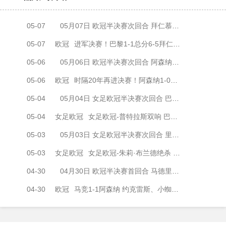
05-07
05月07日 欧冠半决赛次回合 拜仁慕尼黑vs巴黎圣日耳曼 全场录像
05-07
欧冠
进军决赛！巴黎1-1总分6-5拜仁将战阿森纳 登贝莱闪击凯恩破门
05-06
05月06日 欧冠半决赛次回合 阿森纳vs马德里竞技 全场录像
05-06
欧冠
时隔20年再进决赛！阿森纳1-0马竞总比分2-1晋级 萨卡制胜
05-04
05月04日 女足欧冠半决赛次回合 巴塞罗那女足vs拜仁慕尼黑女足 全场录像
05-04
女足欧冠
女足欧冠-普特拉斯双响 巴萨两回合5-3淘汰拜仁晋级决赛
05-03
05月03日 女足欧冠半决赛次回合 里昂女足vs阿森纳女足 全场录像
05-03
女足欧冠
女足欧冠-朱莉·布兰德绝杀 里昂女足两回合4-3淘汰阿森纳进决赛
04-30
04月30日 欧冠半决赛首回合 马德里竞技vs阿森纳 全场录像
04-30
欧冠
马竞1-1阿森纳 约克雷斯、小蜘蛛均点射 埃泽点球被取消