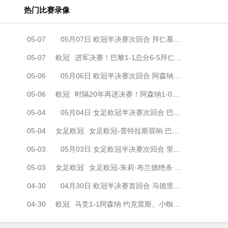
热门比赛录像
05-07
05月07日 欧冠半决赛次回合 拜仁慕尼黑vs巴黎圣日耳曼 全场录像
05-07
欧冠
进军决赛！巴黎1-1总分6-5拜仁将战阿森纳 登贝莱闪击凯恩破门
05-06
05月06日 欧冠半决赛次回合 阿森纳vs马德里竞技 全场录像
05-06
欧冠
时隔20年再进决赛！阿森纳1-0马竞总比分2-1晋级 萨卡制胜
05-04
05月04日 女足欧冠半决赛次回合 巴塞罗那女足vs拜仁慕尼黑女足 全场录像
05-04
女足欧冠
女足欧冠-普特拉斯双响 巴萨两回合5-3淘汰拜仁晋级决赛
05-03
05月03日 女足欧冠半决赛次回合 里昂女足vs阿森纳女足 全场录像
05-03
女足欧冠
女足欧冠-朱莉·布兰德绝杀 里昂女足两回合4-3淘汰阿森纳进决赛
04-30
04月30日 欧冠半决赛首回合 马德里竞技vs阿森纳 全场录像
04-30
欧冠
马竞1-1阿森纳 约克雷斯、小蜘蛛均点射 埃泽点球被取消