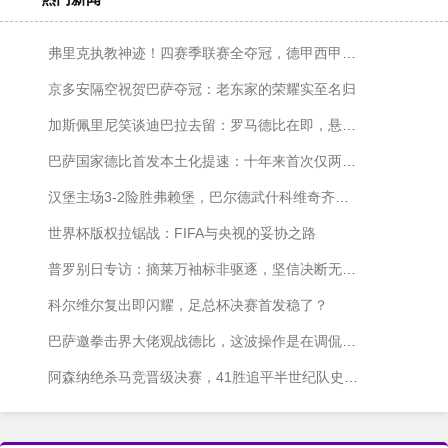
弗里克执教神迹！四赛季联赛全夺冠，德甲西甲各两冠
京多安隔空祝贺巴萨夺冠：老东家的荣耀实至名归
加斯佩里尼笑谈迪巴拉去留：罗马德比在即，悬念仍在发酵
巴萨国家德比首发本土化提速：十年来首次仅两名外援出战
汉堡主场3-2险胜弗赖堡，巴尔德武什科维奇齐发威
世界杯版权拉锯战：FIFA与央视的妥协之路
普罗别日专访：摘莱万袖标非驱逐，坚信决断无愧于心
科尔维尔复出即闪耀，足总杯决赛首发稳了？
巴萨邀拳击界大佬观战德比，这波操作是在调侃皇马内斗吗？
阿森纳绝杀马竞晋级决赛，41胜追平半世纪队史纪录！