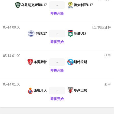
-
乌兹别克斯坦U17
澳大利亚U17
即将开始
U17男亚洲杯
05-14 00:00
-
印度U17
朝鲜U17
即将开始
法甲
05-14 01:00
-
布雷斯特
斯特拉斯
即将开始
西甲
05-14 01:00
-
西班牙人
毕尔巴鄂
即将开始