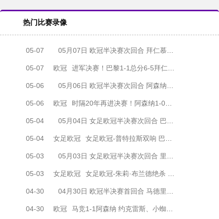
热门比赛录像
05-07
05月07日 欧冠半决赛次回合 拜仁慕尼黑vs巴黎圣日耳曼 全场录像
05-07
欧冠
进军决赛！巴黎1-1总分6-5拜仁将战阿森纳 登贝莱闪击凯恩破门
05-06
05月06日 欧冠半决赛次回合 阿森纳vs马德里竞技 全场录像
05-06
欧冠
时隔20年再进决赛！阿森纳1-0马竞总比分2-1晋级 萨卡制胜
05-04
05月04日 女足欧冠半决赛次回合 巴塞罗那女足vs拜仁慕尼黑女足 全场录像
05-04
女足欧冠
女足欧冠-普特拉斯双响 巴萨两回合5-3淘汰拜仁晋级决赛
05-03
05月03日 女足欧冠半决赛次回合 里昂女足vs阿森纳女足 全场录像
05-03
女足欧冠
女足欧冠-朱莉·布兰德绝杀 里昂女足两回合4-3淘汰阿森纳进决赛
04-30
04月30日 欧冠半决赛首回合 马德里竞技vs阿森纳 全场录像
04-30
欧冠
马竞1-1阿森纳 约克雷斯、小蜘蛛均点射 埃泽点球被取消