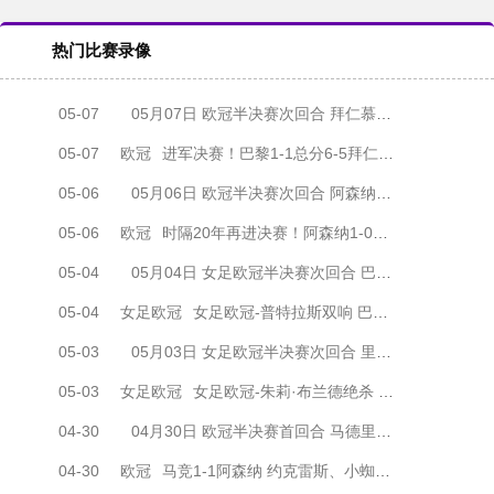
热门比赛录像
05-07
05月07日 欧冠半决赛次回合 拜仁慕尼黑vs巴黎圣日耳曼 全场录像
05-07
欧冠
进军决赛！巴黎1-1总分6-5拜仁将战阿森纳 登贝莱闪击凯恩破门
05-06
05月06日 欧冠半决赛次回合 阿森纳vs马德里竞技 全场录像
05-06
欧冠
时隔20年再进决赛！阿森纳1-0马竞总比分2-1晋级 萨卡制胜
05-04
05月04日 女足欧冠半决赛次回合 巴塞罗那女足vs拜仁慕尼黑女足 全场录像
05-04
女足欧冠
女足欧冠-普特拉斯双响 巴萨两回合5-3淘汰拜仁晋级决赛
05-03
05月03日 女足欧冠半决赛次回合 里昂女足vs阿森纳女足 全场录像
05-03
女足欧冠
女足欧冠-朱莉·布兰德绝杀 里昂女足两回合4-3淘汰阿森纳进决赛
04-30
04月30日 欧冠半决赛首回合 马德里竞技vs阿森纳 全场录像
04-30
欧冠
马竞1-1阿森纳 约克雷斯、小蜘蛛均点射 埃泽点球被取消