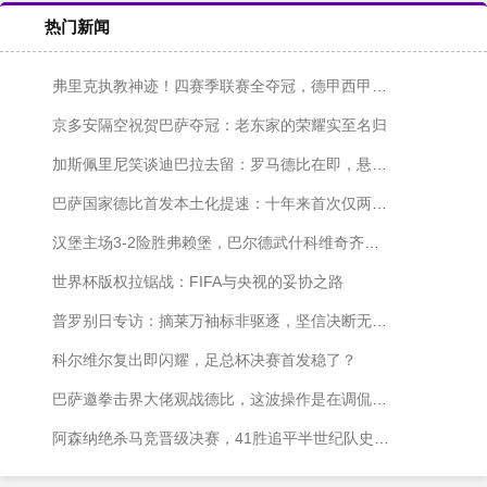
热门新闻
弗里克执教神迹！四赛季联赛全夺冠，德甲西甲各两冠
京多安隔空祝贺巴萨夺冠：老东家的荣耀实至名归
加斯佩里尼笑谈迪巴拉去留：罗马德比在即，悬念仍在发酵
巴萨国家德比首发本土化提速：十年来首次仅两名外援出战
汉堡主场3-2险胜弗赖堡，巴尔德武什科维奇齐发威
世界杯版权拉锯战：FIFA与央视的妥协之路
普罗别日专访：摘莱万袖标非驱逐，坚信决断无愧于心
科尔维尔复出即闪耀，足总杯决赛首发稳了？
巴萨邀拳击界大佬观战德比，这波操作是在调侃皇马内斗吗？
阿森纳绝杀马竞晋级决赛，41胜追平半世纪队史纪录！